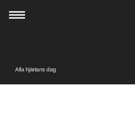
Alla hjärtans dag
Stilfloristerna -
den floristiska
blombutiken