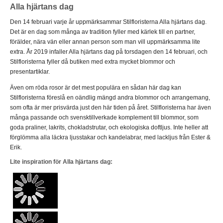
Alla hjärtans dag
Den 14 februari varje år uppmärksammar Stilfloristerna Alla hjärtans dag.
Det är en dag som många av tradition fyller med kärlek till en partner,
förälder, nära vän eller annan person som man vill uppmärksamma lite
extra. År 2019 infaller Alla hjärtans dag på torsdagen den 14 februari, och
Stilfloristerna fyller då butiken med extra mycket blommor och
presentartiklar.
Även om röda rosor är det mest populära en sådan här dag kan
Stilfloristerna föreslå en oändlig mängd andra blommor och arrangemang,
som ofta är mer prisvärda just den här tiden på året. Stilfloristerna har även
många passande och svensktillverkade komplement till blommor, som
goda praliner, lakrits, chokladstrutar, och ekologiska doftljus. Inte heller att
förglömma alla läckra ljusstakar och kandelabrar, med lackljus från Ester &
Erik.
Lite inspiration för Alla hjärtans dag: